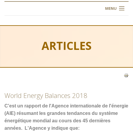
MENU
HOME
ABOUT US
ARTICLES
OUR TRAINING
OGIM SCHOOL
REGISTER
World Energy Balances 2018
FAQ
C'est un rapport de l'Agence internationale de l'énergie
CONTACT US
(AIE) résumant les grandes tendances du système
énergétique mondial au cours des 45 dernières
ARTICLES
années.
L'Agence
y indique que: