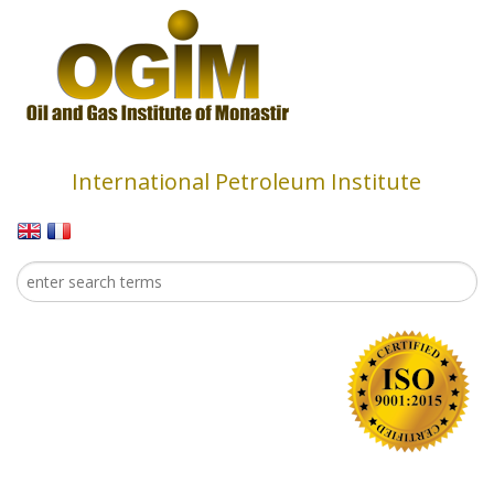
Skip to main content
International Petroleum Institute
Search
Search form