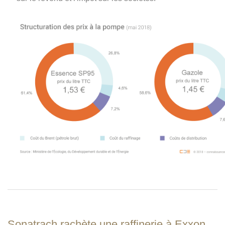
Sonatrach rachète une raffinerie à Exxon