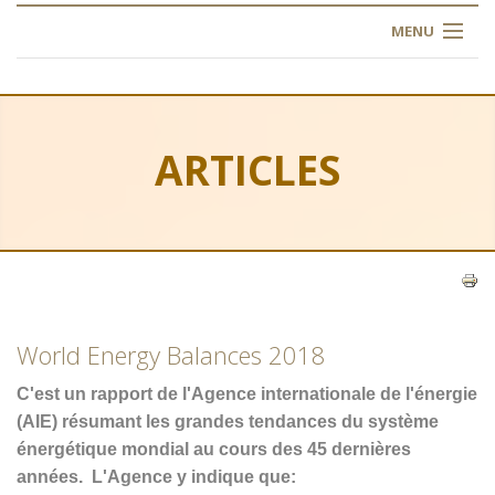
MENU
ACCUEIL
À PROPOS
ARTICLES
NOS FORMATIONS
L'INSTITUT
INSCRIPTION
World Energy Balances 2018
FAQ
C'est un rapport de l'Agence internationale de l'énergie
CONTACT
(AIE) résumant les grandes tendances du système
énergétique mondial au cours des 45 dernières
ARTICLES
années.
L'Agence
y indique que: