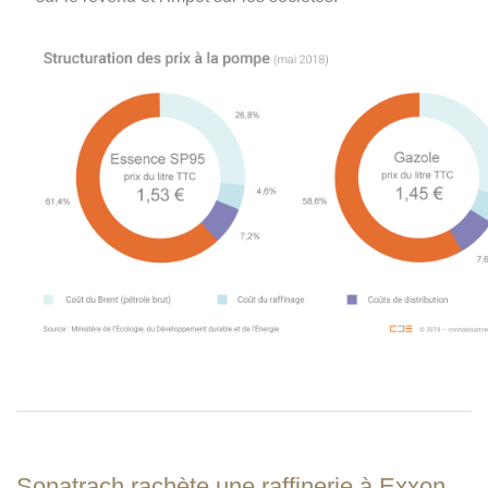
Sonatrach rachète une raffinerie à Exxon