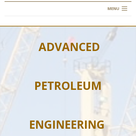
MENU
ACCUEIL
À PROPOS
ADVANCED
NOS FORMATIONS
L'INSTITUT
PETROLEUM
INSCRIPTION
FAQ
CONTACT
ENGINEERING
ARTICLES