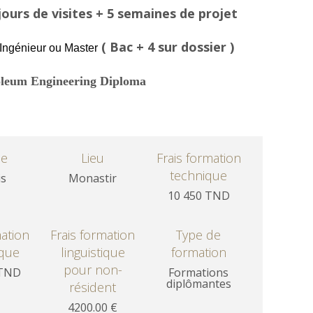
 jours de visites + 5 semaines de projet
( Bac + 4 sur dossier )
Ingénieur ou Master
oleum Engineering Diploma
ue
Lieu
Frais formation
technique
is
Monastir
10 450 TND
mation
Frais formation
Type de
ique
linguistique
formation
pour non-
 TND
Formations
diplômantes
résident
4200.00 €