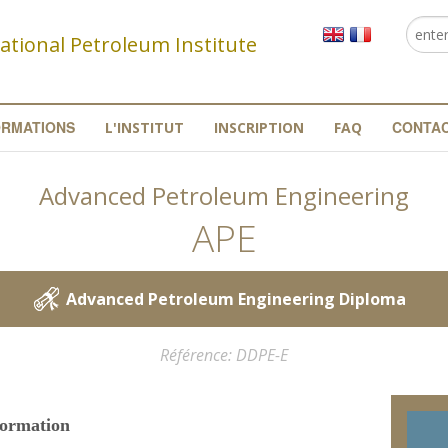
Reche
Fo
ational Petroleum Institute
re
ORMATIONS
CONTA
L'INSTITUT
INSCRIPTION
FAQ
Advanced Petroleum Engineering
APE
Advanced Petroleum Engineering Diploma
Référence
DDPE-E
formation