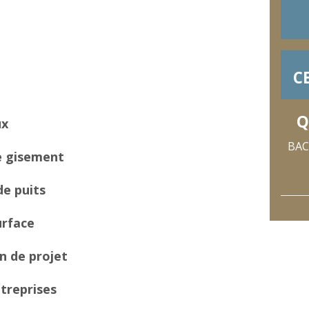
C
Q
ux
BAC
e gisement
e puits
urface
n de projet
ntreprises