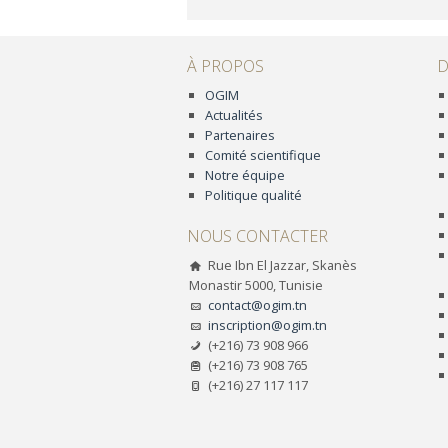
À PROPOS
D
OGIM
Actualités
Partenaires
Comité scientifique
Notre équipe
Politique qualité
NOUS CONTACTER
Rue Ibn El Jazzar, Skanès
Monastir 5000, Tunisie
contact@ogim.tn
inscription@ogim.tn
(+216) 73 908 966
(+216) 73 908 765
(+216) 27 117 117