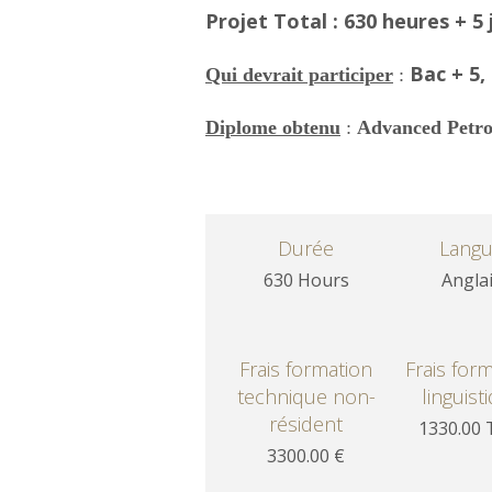
Projet Total : 630 heures + 5
Bac + 5,
Qui devrait participer
:
Diplome obtenu
:
Advanced Petr
Durée
Lang
630 Hours
Angla
Frais formation
Frais for
technique non-
linguist
résident
1330.00
3300.00 €