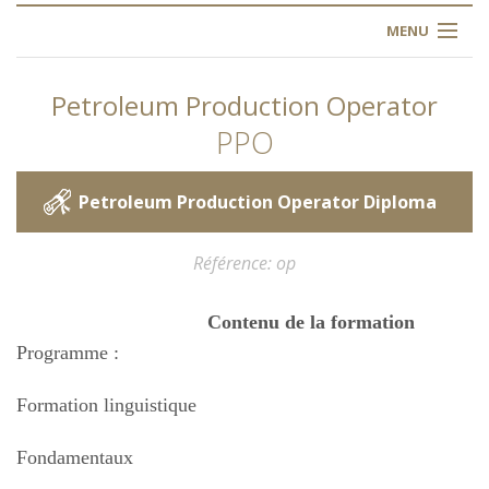
MENU
ACCUEIL
Petroleum Production Operator
À PROPOS
PPO
NOS FORMATIONS
Petroleum Production Operator Diploma
L'INSTITUT
Référence
op
INSCRIPTION
Contenu de la formation
Programme :
FAQ
Formation linguistique
CONTACT
Fondamentaux
ARTICLES