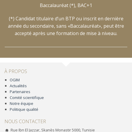
Baccalauréat (*), BAC+1
(*) Candidat titulaire d’un BTP ou inscrit en dernière
année du secondaire, sans «Baccalauréat», peut être
accepté après une formation de mise à niveau.
À PROPOS
OGIM
Actualités
Partenaires
Comité scientifique
Notre équipe
Politique qualité
NOUS CONTACTER
Rue Ibn El Jazzar, Skanès Monastir 5000, Tunisie