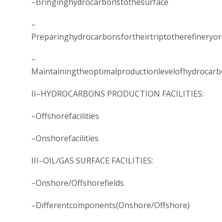
–Bringinghydrocarbonstothesurface
–
Preparinghydrocarbonsfortheirtriptotherefineryo
–
Maintainingtheoptimalproductionlevelofhydrocarb
II–HYDROCARBONS PRODUCTION FACILITIES:
–Offshorefacilities
–Onshorefacilities
III–OIL/GAS SURFACE FACILITIES:
–Onshore/Offshorefields
–Differentcomponents(Onshore/Offshore)