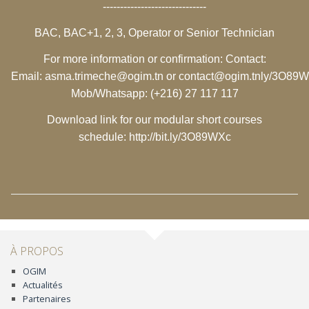
------------------------------
BAC, BAC+1, 2, 3, Operator or Senior Technician
For more information or confirmation: Contact:
Email:
asma.trimeche@ogim.tn
or
contact@ogim.tn
ly/3O89
Mob/Whatsapp: (+216) 27 117 117
Download link for our modular short courses
schedule:
http://bit.ly/3O89WXc
À PROPOS
OGIM
Actualités
Partenaires