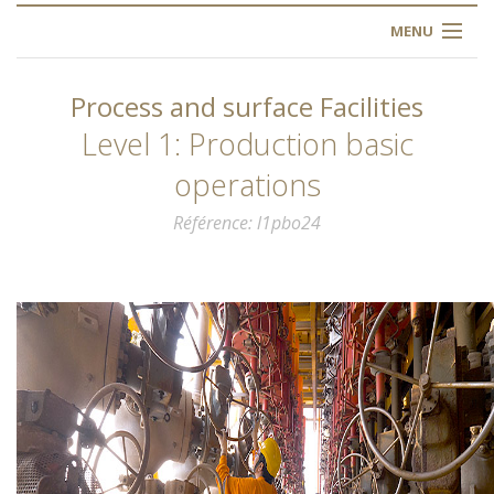
MENU
ACCUEIL
Process and surface Facilities
À PROPOS
Level 1: Production basic
operations
NOS FORMATIONS
Référence
l1pbo24
L'INSTITUT
INSCRIPTION
FAQ
CONTACT
ARTICLES