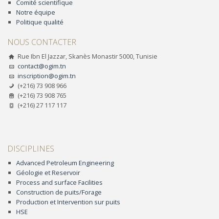
Comité scientifique
Notre équipe
Politique qualité
NOUS CONTACTER
Rue Ibn El Jazzar, Skanès Monastir 5000, Tunisie
contact@ogim.tn
inscription@ogim.tn
(+216) 73 908 966
(+216) 73 908 765
(+216) 27 117 117
DISCIPLINES
Advanced Petroleum Engineering
Géologie et Reservoir
Process and surface Facilities
Construction de puits/Forage
Production et Intervention sur puits
HSE