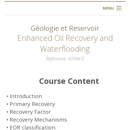
MENU
ACCUEIL
Géologie et Reservoir
À PROPOS
Enhanced Oil Recovery and
Waterflooding
NOS FORMATIONS
Référence
EORW-E
L'INSTITUT
Course Content
INSCRIPTION
FAQ
Introduction
*
Primary Recovery
*
CONTACT
Recovery Factor
*
Recovery Mechanisms
*
ARTICLES
EOR classification:
*