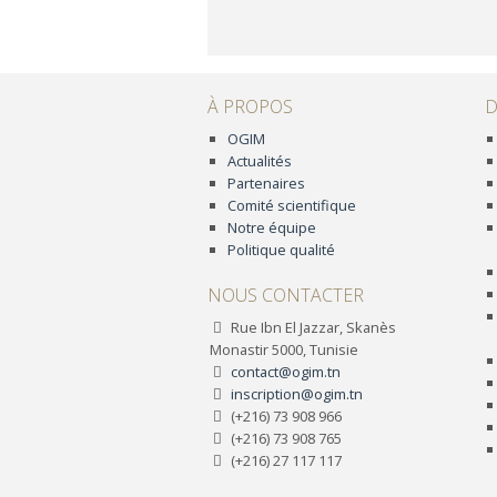
À PROPOS
D
OGIM
Actualités
Partenaires
Comité scientifique
Notre équipe
Politique qualité
NOUS CONTACTER
Rue Ibn El Jazzar, Skanès
Monastir 5000, Tunisie
contact@ogim.tn
inscription@ogim.tn
(+216) 73 908 966
(+216) 73 908 765
(+216) 27 117 117