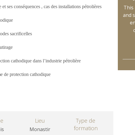
 et ses conséquences , cas des installations pétrolières
This 
and s
hodique
en
odes sacrificelles
utirage
ection cathodique dans l’industrie pétrolière
me de protection cathodique
ue
Lieu
Type de
formation
is
Monastir