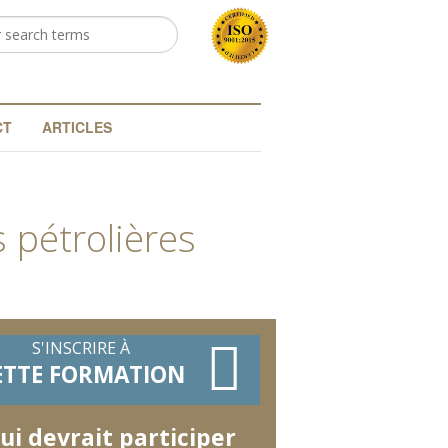
rcher
rmulaire de
cherche
CT
ARTICLES
 pétrolières
S'INSCRIRE À
ETTE FORMATION
ui devrait participer