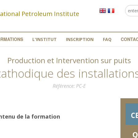
Reche
Fo
ational Petroleum Institute
re
ORMATIONS
CONTA
L'INSTITUT
INSCRIPTION
FAQ
Production et Intervention sur puits
cathodique des installations
Référence
PC-E
C
tenu de la formation
Q