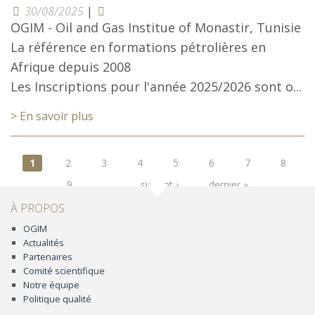
30/08/2025
|
OGIM - Oil and Gas Institue of Monastir, Tunisie
La référence en formations pétrolières en
Afrique depuis 2008
Les Inscriptions pour l'année 2025/2026 sont o...
> En savoir plus
Pages
1
2
3
4
5
6
7
8
9
…
suivant ›
dernier »
À PROPOS
OGIM
Actualités
Partenaires
Comité scientifique
Notre équipe
Politique qualité