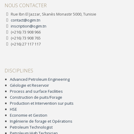
NOUS CONTACTER
Rue Ibn El Jazzar, Skanès Monastir 5000, Tunisie
contact@ogim.tn
inscription@ogim.tn
(+216) 73 908 966
(+216) 73 908 765
(+216) 27 117 117
DISCIPLINES
Advanced Petroleum Engineering
Géologie et Reservoir
Process and surface Facilities
Construction de puits/Forage
Production et Intervention sur puits
HSE
Economie et Gestion
Ingénierie de forage et Opérations
Petroleum Technologist
Petroleum High Technician