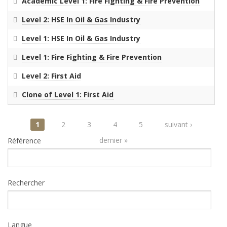
Academic Level 1: Fire Fighting & Fire Prevention
Level 2: HSE In Oil & Gas Industry
Level 1: HSE In Oil & Gas Industry
Level 1: Fire Fighting & Fire Prevention
Level 2: First Aid
Clone of Level 1: First Aid
Pages
1
2
3
4
5
suivant ›
dernier »
Référence
Rechercher
Langue