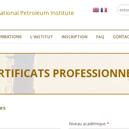
Reche
Fo
ational Petroleum Institute
re
ORMATIONS
CONTA
L'INSTITUT
INSCRIPTION
FAQ
RTIFICATS PROFESSIONN
les
Niveau académique
*