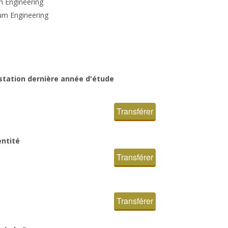
m Engineering
um Engineering
station dernière année d'étude
Transférer
entité
Transférer
Transférer