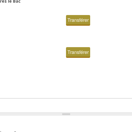
rés le Bac
Transférer
Transférer