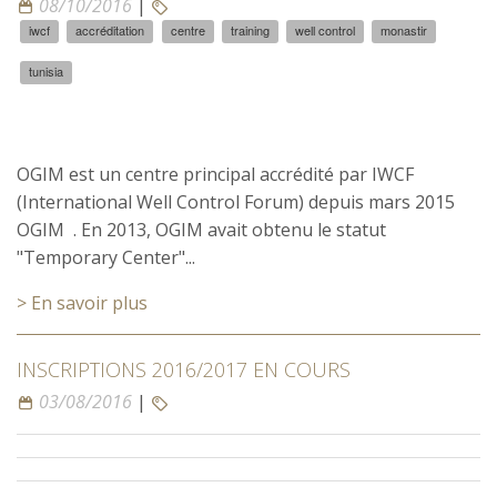
08/10/2016
|
iwcf
accréditation
centre
training
well control
monastir
tunisia
OGIM est un centre principal accrédité par IWCF
(International Well Control Forum) depuis mars 2015
OGIM . En 2013, OGIM avait obtenu le statut
"Temporary Center"...
> En savoir plus
INSCRIPTIONS 2016/2017 EN COURS
03/08/2016
|