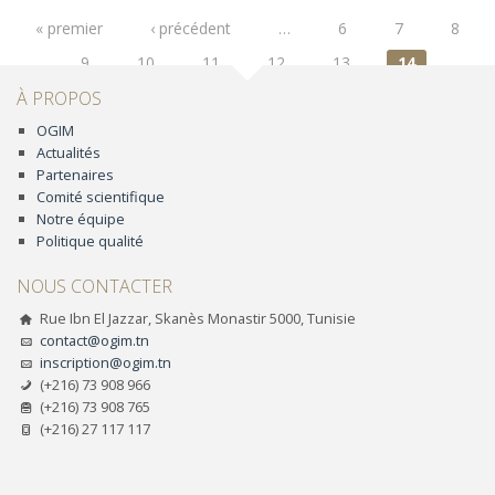
Pages
« premier
‹ précédent
…
6
7
8
9
10
11
12
13
14
À PROPOS
OGIM
Actualités
Partenaires
Comité scientifique
Notre équipe
Politique qualité
NOUS CONTACTER
Rue Ibn El Jazzar, Skanès Monastir 5000, Tunisie
contact@ogim.tn
inscription@ogim.tn
(+216) 73 908 966
(+216) 73 908 765
(+216) 27 117 117