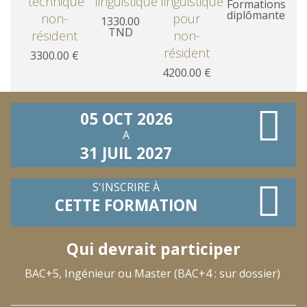
technique
linguistique
linguistique
Formations
diplômantes
non-
pour
1330.00
TND
résident
non-
résident
3300.00 €
4200.00 €
05 OCT 2026
A
31 JUIL 2027
S'INSCRIRE À
CETTE FORMATION
Qui devrait participer
BAC+5, Ingénieur ou Master (BAC+4 : sur dossier)