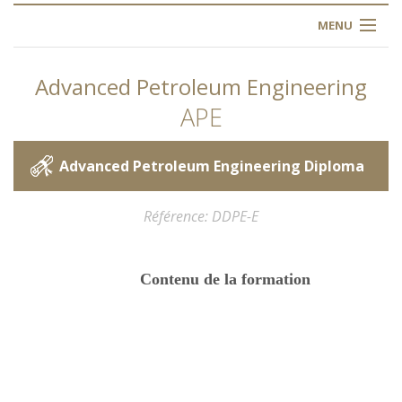
MENU
ACCUEIL
Advanced Petroleum Engineering
À PROPOS
APE
NOS FORMATIONS
Advanced Petroleum Engineering Diploma
L'INSTITUT
Référence
DDPE-E
INSCRIPTION
Contenu de la formation
FAQ
CONTACT
ARTICLES